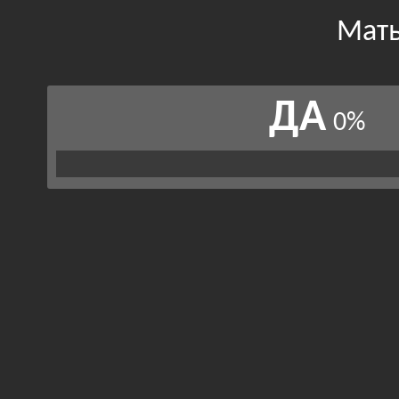
Мать
ДА
0%