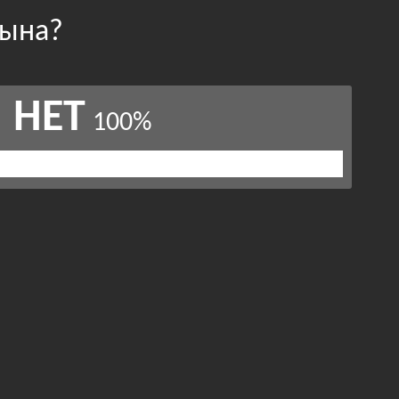
сына?
НЕТ
100%