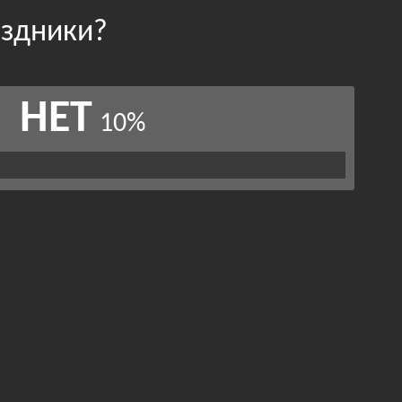
аздники?
НЕТ
10%